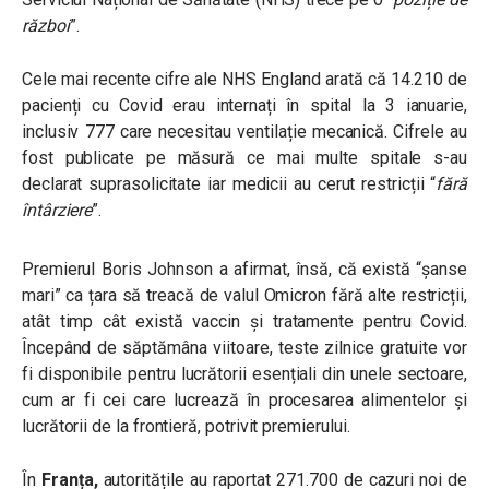
război
”.
Cele mai recente cifre ale NHS England arată că 14.210 de
pacienți cu Covid erau internați în spital la 3 ianuarie,
inclusiv 777 care necesitau ventilație mecanică. Cifrele au
fost publicate pe măsură ce mai multe spitale s-au
declarat suprasolicitate iar medicii au cerut restricții “
fără
întârziere
”.
Premierul Boris Johnson a afirmat, însă, că există “
șanse
mari
” ca țara să treacă de valul Omicron fără alte restricții,
atât timp cât există vaccin și tratamente pentru Covid.
Începând de săptămâna viitoare, teste zilnice gratuite vor
fi disponibile pentru lucrătorii esențiali din unele sectoare,
cum ar fi cei care lucrează în procesarea alimentelor și
lucrătorii de la frontieră, potrivit premierului.
În
Franța
,
autoritățile au raportat 271.700 de cazuri noi de