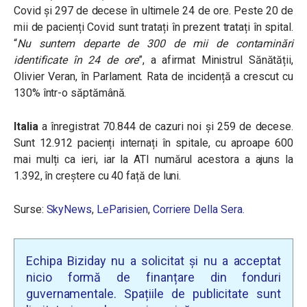
Covid și 297 de decese în ultimele 24 de ore. Peste 20 de
mii de pacienți Covid sunt tratați în prezent tratați în spital.
“
Nu suntem departe de 300 de mii de contaminări
identificate în 24 de ore
”, a afirmat Ministrul Sănătății,
Olivier Veran, în Parlament. Rata de incidență a crescut cu
130% într-o săptămână.
Italia
a înregistrat 70.844 de cazuri noi și 259 de decese.
Sunt 12.912 pacienți internați în spitale, cu aproape 600
mai mulți ca ieri, iar la ATI numărul acestora a ajuns la
1.392, în creștere cu 40 față de luni.
Surse:
SkyNews
,
LeParisien
,
Corriere Della Sera.
Echipa Biziday nu a solicitat și nu a acceptat
nicio formă de finanțare din fonduri
guvernamentale. Spațiile de publicitate sunt