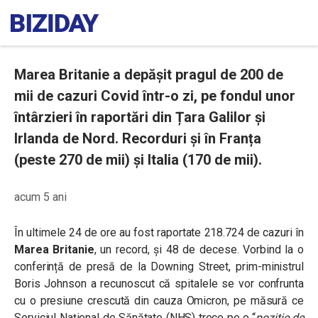
Marea Britanie a depășit pragul de 200 de
mii de cazuri Covid într-o zi, pe fondul unor
întârzieri în raportări din Țara Galilor și
Irlanda de Nord. Recorduri și în Franța
(peste 270 de mii) și Italia (170 de mii).
acum 5 ani
În ultimele 24 de ore au fost raportate 218.724 de cazuri în
Marea Britanie
, un record, și 48 de decese. Vorbind la o
conferință de presă de la Downing Street, prim-ministrul
Boris Johnson a recunoscut că spitalele se vor confrunta
cu o presiune crescută din cauza Omicron, pe măsură ce
Serviciul Național de Sănătate (NHS) trece pe o “
poziție de