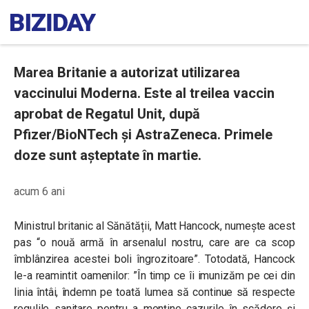
Marea Britanie a autorizat utilizarea
vaccinului Moderna. Este al treilea vaccin
aprobat de Regatul Unit, după
Pfizer/BioNTech și AstraZeneca. Primele
doze sunt așteptate în martie.
acum 6 ani
Ministrul britanic al Sănătății, Matt Hancock, numește acest
pas “o nouă armă în arsenalul nostru, care are ca scop
îmblânzirea acestei boli îngrozitoare”. Totodată, Hancock
le-a reamintit oamenilor: ”În timp ce îi imunizăm pe cei din
linia întâi, îndemn pe toată lumea să continue să respecte
regulile sanitare pentru a menține cazurile în scădere și