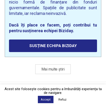
nicio formă de finanțare din fonduri
guvernamentale. Spațiile de publicitate sunt
limitate, iar reclama neinvazivă.
Dacă îți place ce facem, poți contribui tu
pentru susținerea echipei Biziday.
SUSȚINE ECHIPA BIZIDAY
Mai multe știri
Politica de confidențialitate
·
Contact
Acest site foloseşte cookies pentru a îmbunătăți experiența ta
2026 © Biziday
de navigare.
Accept
Refuz