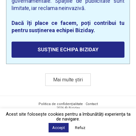
guvernamentale. Spațiile de publicitate sunt
limitate, iar reclama neinvazivă.
Dacă îți place ce facem, poți contribui tu
pentru susținerea echipei Biziday.
SUSȚINE ECHIPA BIZIDAY
Mai multe știri
Politica de confidențialitate
·
Contact
2026 © Biziday
Acest site foloseşte cookies pentru a îmbunătăți experiența ta
de navigare.
Accept
Refuz