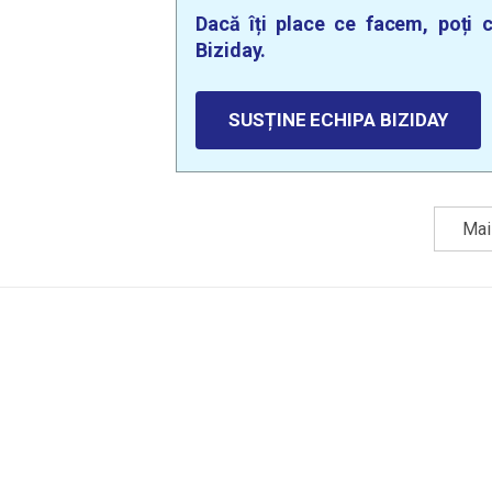
Dacă îți place ce facem, poți c
Biziday.
SUSȚINE ECHIPA BIZIDAY
Mai 