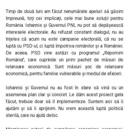
Timp de două luni am făcut nenumărate apeluri să găsim
împreună, toți cei implicați, cele mai bune soluții pentru
România. Iohannis și Guvernul PNL nu pot să depășească
interesele electorale. Au refuzat constant dialogul, nu au
înțeles că acum nu este campanie electorală, că nu se
luptă cu PSD-ul, ci luptă împotriva românilor și a României.
De aceea, PSD vine astăzi cu programul „Repornim
România”, care cuprinde un prim pachet de măsuri de
relansare economică. Sunt măsuri șoc de relansare
economică, pentru familiie vulnerabile și mediul de afaceri.
Iohannis și Guvernul nu au fost în stare să vină cu un
asemenea plan clar și concret. Le dăm acest proiect gata
făcut, trebuie doar să îl implementeze. Suntem aici să îi
ajutăm și să îi sprijinim. Nu vrem această luptă politică
sterilă, care nu ajută deloc.