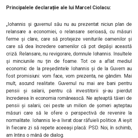
Principalele declarațiie ale lui Marcel Ciolacu:
„Iohannis și guvernul său nu au prezentat niciun plan de
relansare a economiei, o relansare serioasă, cu măsuri
ferme și clare, care să protejeze veniturile oamenilor și
care să dea încredere oamenilor că pot depăși această
criză. Relansare, nu revigorare, domnule Iohannis. Insultele
și minciunile nu țin de foame. Tot ce a aflat mediul
economic de la președintele Iohannis și de la Guvern au
fost promisiuni: vom face, vom prezenta, ne gândim. Mai
mult, ascund realitate. Guvernul nu mai are bani pentru
pensii și salarii, pentru că investitorii și-au pierdut
încrederea în economia românească. Ne așteaptă tăieri de
pensii și salarii, cei peste un milion de șomeri așteptau
măsuri care să le ofere o perspectivă de revenire la
normalitate. Iohannis le-a livrat doar răfuieli politice. A ieșit
în fiecare zi să repete aceeași placă: PSD. Noi, în schimb,
am întins o mână de dialog.