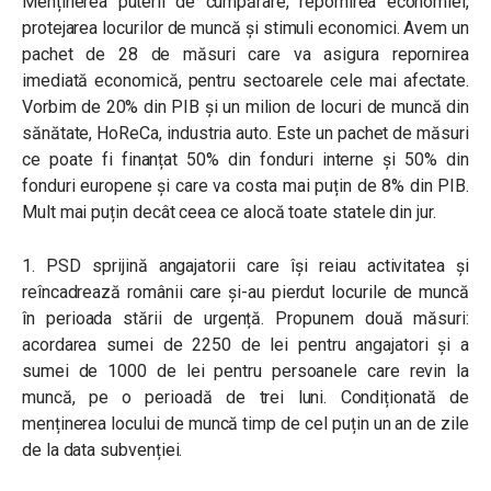
Menținerea puterii de cumpărare, repornirea economiei,
protejarea locurilor de muncă și stimuli economici. Avem un
pachet de 28 de măsuri care va asigura repornirea
imediată economică, pentru sectoarele cele mai afectate.
Vorbim de 20% din PIB și un milion de locuri de muncă din
sănătate, HoReCa, industria auto. Este un pachet de măsuri
ce poate fi finanțat 50% din fonduri interne și 50% din
fonduri europene și care va costa mai puțin de 8% din PIB.
Mult mai puțin decât ceea ce alocă toate statele din jur.
1. PSD sprijină angajatorii care își reiau activitatea și
reîncadrează românii care și-au pierdut locurile de muncă
în perioada stării de urgență. Propunem două măsuri:
acordarea sumei de 2250 de lei pentru angajatori și a
sumei de 1000 de lei pentru persoanele care revin la
muncă, pe o perioadă de trei luni. Condiționată de
menținerea locului de muncă timp de cel puțin un an de zile
de la data subvenției.