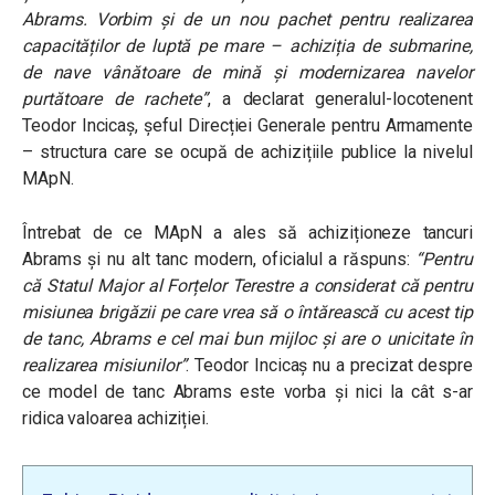
Abrams. Vorbim și de un nou pachet pentru realizarea
capacităților de luptă pe mare – achiziția de submarine,
de nave vânătoare de mină și modernizarea navelor
purtătoare de rachete”
, a declarat generalul-locotenent
Teodor Incicaș, șeful Direcției Generale pentru Armamente
– structura care se ocupă de achizițiile publice la nivelul
MApN.
Întrebat de ce MApN a ales să achiziționeze tancuri
Abrams și nu alt tanc modern, oficialul a răspuns:
“
Pentru
că Statul Major al Forțelor Terestre a considerat că pentru
misiunea brigăzii pe care vrea să o întărească cu acest tip
de tanc, Abrams e cel mai bun mijloc și are o unicitate în
realizarea misiunilor”
. Teodor Incicaș nu a precizat despre
ce model de tanc Abrams este vorba și nici la cât s-ar
ridica valoarea achiziției.