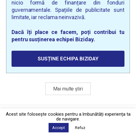
nicio formă de finanțare din fonduri
guvernamentale. Spațiile de publicitate sunt
limitate, iar reclama neinvazivă.
Dacă îți place ce facem, poți contribui tu
pentru susținerea echipei Biziday.
SUSȚINE ECHIPA BIZIDAY
Mai multe știri
Politica de confidențialitate
·
Contact
Acest site foloseşte cookies pentru a îmbunătăți experiența ta
2026 © Biziday
de navigare.
Accept
Refuz