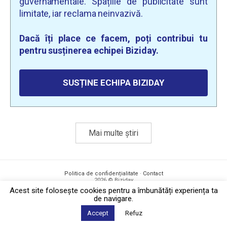
guvernamentale. Spațiile de publicitate sunt
limitate, iar reclama neinvazivă.
Dacă îți place ce facem, poți contribui tu
pentru susținerea echipei Biziday.
SUSȚINE ECHIPA BIZIDAY
Mai multe știri
Politica de confidențialitate
·
Contact
2026 © Biziday
Acest site foloseşte cookies pentru a îmbunătăți experiența ta
de navigare.
Accept
Refuz