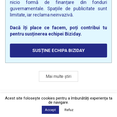
nicio formă de finanțare din fonduri
guvernamentale. Spațiile de publicitate sunt
limitate, iar reclama neinvazivă.
Dacă îți place ce facem, poți contribui tu
pentru susținerea echipei Biziday.
SUSȚINE ECHIPA BIZIDAY
Mai multe știri
Politica de confidențialitate
·
Contact
Acest site foloseşte cookies pentru a îmbunătăți experiența ta
2026 © Biziday
de navigare.
Accept
Refuz