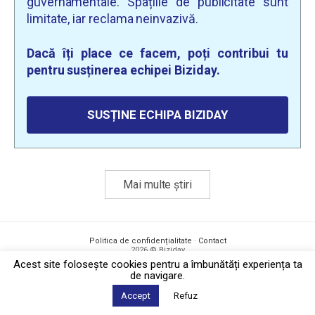
guvernamentale. Spațiile de publicitate sunt
limitate, iar reclama neinvazivă.
Dacă îți place ce facem, poți contribui tu
pentru susținerea echipei Biziday.
SUSȚINE ECHIPA BIZIDAY
Mai multe știri
Politica de confidențialitate
·
Contact
2026 © Biziday
Acest site foloseşte cookies pentru a îmbunătăți experiența ta
de navigare.
Accept
Refuz