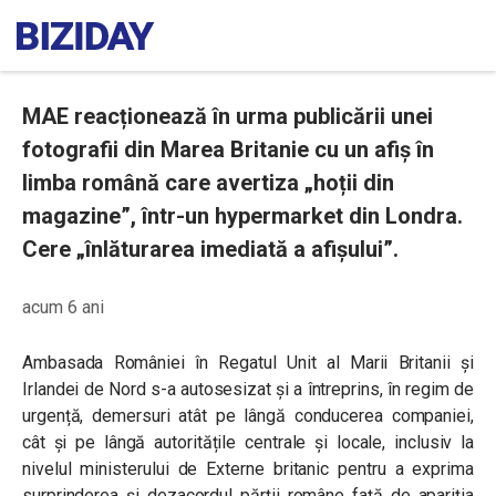
MAE reacționează în urma publicării unei
fotografii din Marea Britanie cu un afiș în
limba română care avertiza „hoții din
magazine”, într-un hypermarket din Londra.
Cere „înlăturarea imediată a afișului”.
acum 6 ani
Ambasada României în Regatul Unit al Marii Britanii și
Irlandei de Nord s-a autosesizat și a întreprins, în regim de
urgență, demersuri atât pe lângă conducerea companiei,
cât și pe lângă autoritățile centrale și locale, inclusiv la
nivelul ministerului de Externe britanic pentru a exprima
surprinderea și dezacordul părții române față de apariția