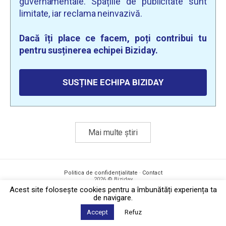
guvernamentale. Spațiile de publicitate sunt
limitate, iar reclama neinvazivă.
Dacă îți place ce facem, poți contribui tu
pentru susținerea echipei Biziday.
SUSȚINE ECHIPA BIZIDAY
Mai multe știri
Politica de confidențialitate
·
Contact
2026 © Biziday
Acest site foloseşte cookies pentru a îmbunătăți experiența ta
de navigare.
Accept
Refuz