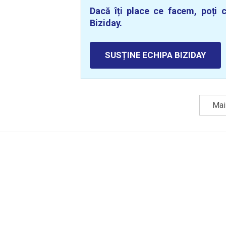
Dacă îți place ce facem, poți c
Biziday.
SUSȚINE ECHIPA BIZIDAY
Mai 