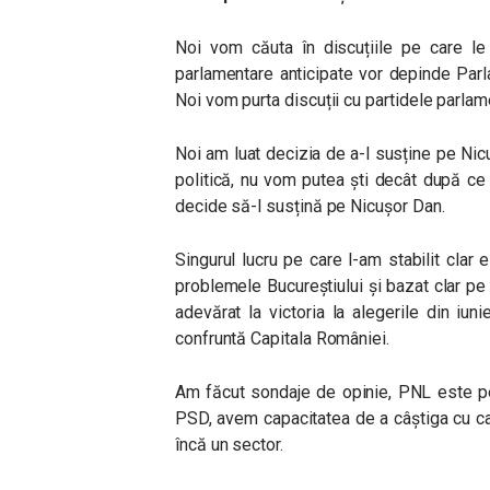
Noi vom căuta în discuțiile pe care le
parlamentare anticipate vor depinde Par
Noi vom purta discuții cu partidele parlame
Noi am luat decizia de a-l susține pe Nicu
politică, nu vom putea ști decât după ce 
decide să-l susțină pe Nicușor Dan.
Singurul lucru pe care l-am stabilit clar 
problemele Bucureștiului și bazat clar pe
adevărat la victoria la alegerile din iu
confruntă Capitala României.
Am făcut sondaje de opinie, PNL este p
PSD, avem capacitatea de a câștiga cu ca
încă un sector.