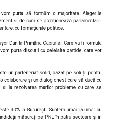
 vom purta să formăm o majoritate. Alegerile
lament și de cum se poziționează parlamentarii.
ntare, cu formațiunile politice.
șor Dan la Primăria Capitalei. Care va fi formula
vom purta discuții cu celelalte partide, care vor
este un parteneriat solid, bazat pe soluții pentru
 o colaborare și un dialog onest care să ducă cu
nie și la rezolvarea marilor probleme cu care se
este 30% în București. Suntem umăr la umăr cu
ndidații măsurați pe PNL în patru sectoare și în