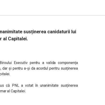
nanimitate susținerea canidaturii lui
 al Capitalei.
 Biroului Executiv pentru a valida componența
, dar și pentru a-și da acordul pentru susținerea
italei.
spus că
PNL a votat în unanimitate susținerea
imar al Capitalei.