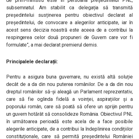
de prim-ministru este în persoana președintelui PNL,
subsemnatul. Am stabilit ca delegația să transmită
președintelui susținerea pentru obiectivul declarat al
președintelui, de convocare a alegerilor anticipate, iar în
acest sens decizia noastră este aceea de a contribui la
respingerea celor două propuneri de Guvern care vor fi
formulate”, a mai declarat premierul demis.
Principalele declarații:
Pentru a asigura buna guvernare, nu există altă soluție
decât de a da din nou puterea românilor. De a da din nou
dreptul românilor să-și aleagă un Parlament reprezentativ,
care să fie oglinda fidelă a voinței, aspirațiilor și a
poporului român, care să poată să ofere un sprijin pentru
un guvern hotărât să consolideze România. Obiectivul PNL
în următoarea perioadă este acela de a face posibile
alegerile anticipate, de a contribui la îndeplinirea condițiilor
constituționale, care să permită președintelui României