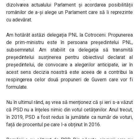
dizolvarea actualului Parlament și acordarea posibilității
românilor de a-și alege un Parlament care să îi reprezinte
cu adevărat.
Am hotărât astăzi delegația PNL la Cotroceni. Propunerea
de prim-ministru este în persoana președintelui PNL,
subsemnatul. Am stabilit ca delegația să transmită
președintelui susținerea pentru obiectivul declarat al
președintelui, de convocare a alegerilor anticipate, iar în
acest sens decizia noastră este aceea de a contribui la
respingerea celor două propuneri de Guvern care vor fi
formulate.
Nu în ultimul rând, aș vrea să menționez că și ieri s-a văzut
că PSD nu a înțeles nimic din votul cetățenilor. Anul trecut,
în 2019, PSD a fost redus la jumătate ca număr de voturi,
față de procentul pe care l-a obținut în 2016.