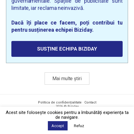
guvernamentale. Spațiile de publicitate sunt
limitate, iar reclama neinvazivă.
Dacă îți place ce facem, poți contribui tu
pentru susținerea echipei Biziday.
SUSȚINE ECHIPA BIZIDAY
Mai multe știri
Politica de confidențialitate
·
Contact
2026 © Biziday
Acest site foloseşte cookies pentru a îmbunătăți experiența ta
de navigare.
Accept
Refuz