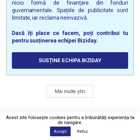
nicio formă de finanțare din fonduri
guvernamentale. Spațiile de publicitate sunt
limitate, iar reclama neinvazivă.
Dacă îți place ce facem, poți contribui tu
pentru susținerea echipei Biziday.
SUSȚINE ECHIPA BIZIDAY
Mai multe știri
Politica de confidențialitate
·
Contact
Acest site foloseşte cookies pentru a îmbunătăți experiența ta
2026 © Biziday
de navigare.
Accept
Refuz