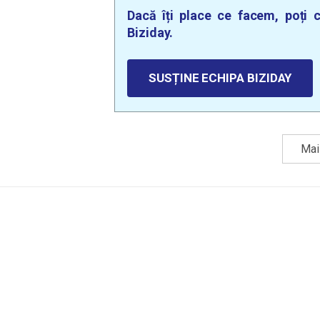
Dacă îți place ce facem, poți c
Biziday.
SUSȚINE ECHIPA BIZIDAY
Mai 