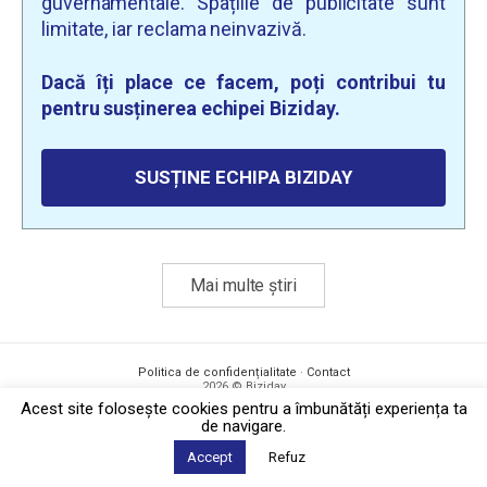
guvernamentale. Spațiile de publicitate sunt
limitate, iar reclama neinvazivă.
Dacă îți place ce facem, poți contribui tu
pentru susținerea echipei Biziday.
SUSȚINE ECHIPA BIZIDAY
Mai multe știri
Politica de confidențialitate
·
Contact
2026 © Biziday
Acest site foloseşte cookies pentru a îmbunătăți experiența ta
de navigare.
Accept
Refuz