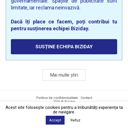
guvernamentale. Spațiile de publicitate sunt
limitate, iar reclama neinvazivă.
Dacă îți place ce facem, poți contribui tu
pentru susținerea echipei Biziday.
SUSȚINE ECHIPA BIZIDAY
Mai multe știri
Politica de confidențialitate
·
Contact
2026 © Biziday
Acest site foloseşte cookies pentru a îmbunătăți experiența ta
de navigare.
Accept
Refuz