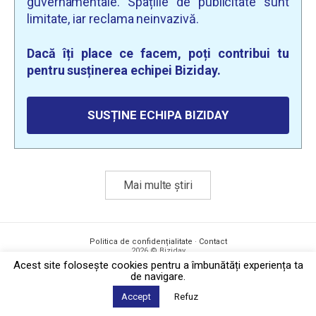
guvernamentale. Spațiile de publicitate sunt
limitate, iar reclama neinvazivă.
Dacă îți place ce facem, poți contribui tu
pentru susținerea echipei Biziday.
SUSȚINE ECHIPA BIZIDAY
Mai multe știri
Politica de confidențialitate
·
Contact
2026 © Biziday
Acest site foloseşte cookies pentru a îmbunătăți experiența ta
de navigare.
Accept
Refuz