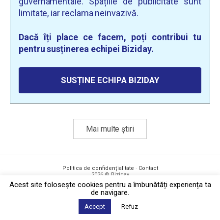
guvernamentale. Spațiile de publicitate sunt
limitate, iar reclama neinvazivă.
Dacă îți place ce facem, poți contribui tu
pentru susținerea echipei Biziday.
SUSȚINE ECHIPA BIZIDAY
Mai multe știri
Politica de confidențialitate
·
Contact
2026 © Biziday
Acest site foloseşte cookies pentru a îmbunătăți experiența ta
de navigare.
Accept
Refuz