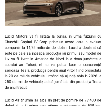
Lucid Motors va fi listată la bursă, în urma fuziunii cu
Churchill Capital IV Corp printr-un acord care a evaluat
compania la 11,75 miliarde de dolari. Lucid a declarat că
este pe cale să înceapă producția iar primul său model de
lux va fi livrat în America de Nord în a doua jumătate a
acestui an. Totuși, el nu va putea face o concurență
serioasă Tesla, producția pentru anul viitor fiind proiectată
la 20 de mii de vehicule, urmând să ajungă abia în 2026 la
250 de mii de vehicule, adică jumătate din producția Tesla
de anul trecut.
Lucid Air ar urma să aibă un preț de pornire de 77.400 de
dolari și va fi prima care atinge o autonomie de 805 km.