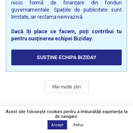
nicio formă de finanțare din fonduri
guvernamentale. Spațiile de publicitate sunt
limitate, iar reclama neinvazivă.
Dacă îți place ce facem, poți contribui tu
pentru susținerea echipei Biziday.
SUSȚINE ECHIPA BIZIDAY
Mai multe știri
Politica de confidențialitate
·
Contact
Acest site foloseşte cookies pentru a îmbunătăți experiența ta
2026 © Biziday
de navigare.
Accept
Refuz