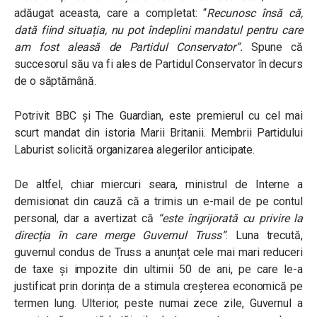
adăugat aceasta, care a completat: “
Recunosc însă că,
dată fiind situația, nu pot îndeplini mandatul pentru care
am fost aleasă de Partidul Conservator”.
Spune că
succesorul său va fi ales de Partidul Conservator în decurs
de o săptămână.
Potrivit BBC și The Guardian, este premierul cu cel mai
scurt mandat din istoria Marii Britanii. Membrii Partidului
Laburist solicită organizarea alegerilor anticipate.
De altfel, chiar miercuri seara,
ministrul de Interne a
demisionat din cauză că a trimis un e-mail de pe contul
personal, dar a avertizat că
“este îngrijorată cu privire la
direcția în care merge Guvernul Truss”
.
Luna trecută,
guvernul condus de Truss a anunțat cele mai mari reduceri
de taxe și impozite din ultimii 50 de ani, pe care le-a
justificat prin dorința de a stimula creșterea economică pe
termen lung. Ulterior, peste numai zece zile,
Guvernul a