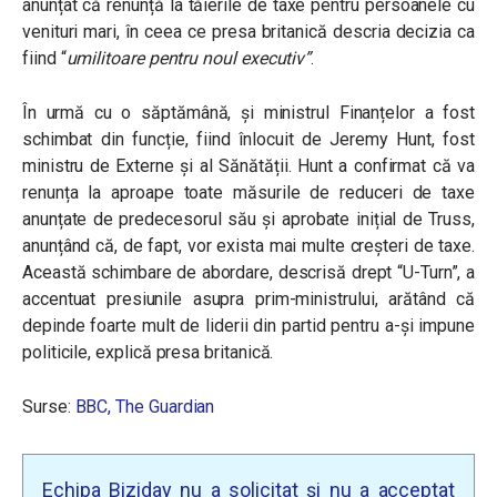
anunțat că renunță la tăierile de taxe pentru persoanele cu
venituri mari, în ceea ce presa britanică descria decizia ca
fiind “
umilitoare pentru noul executiv”
.
În urmă cu o săptămână, și ministrul Finanțelor a fost
schimbat din funcție, fiind înlocuit de
Jeremy Hunt, fost
ministru de Externe și al Sănătății. Hunt a confirmat că va
renunța la aproape toate măsurile de reduceri de taxe
anunțate de predecesorul său și aprobate inițial de Truss,
anunțând că, de fapt, vor exista mai multe creșteri de taxe.
Această schimbare de abordare, descrisă drept “U-Turn”, a
accentuat presiunile asupra prim-ministrului, arătând că
depinde foarte mult de liderii din partid pentru a-și impune
politicile, explică presa britanică.
Surse:
BBC,
The Guardian
Echipa Biziday nu a solicitat și nu a acceptat