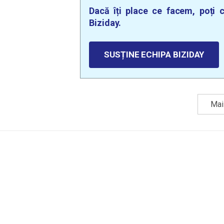
Dacă îți place ce facem, poți c
Biziday.
SUSȚINE ECHIPA BIZIDAY
Mai 