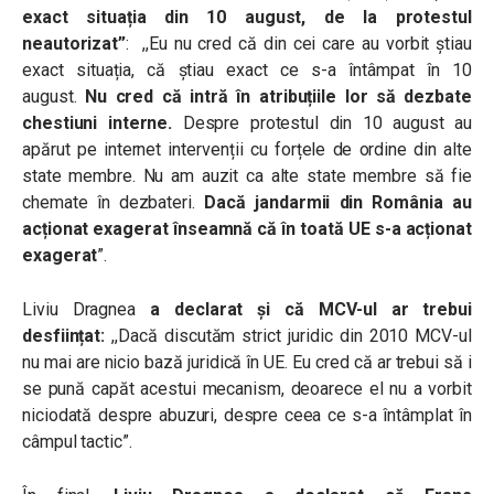
exact situația din 10 august, de la protestul
neautorizat”
: ,,Eu nu cred că din cei care au vorbit știau
exact situația, că știau exact ce s-a întâmpat în 10
august.
Nu cred că intră în atribuțiile lor să dezbate
chestiuni interne.
Despre protestul din 10 august au
apărut pe internet intervenții cu forțele de ordine din alte
state membre. Nu am auzit ca alte state membre să fie
chemate în dezbateri.
Dacă jandarmii din România au
acționat exagerat înseamnă că în toată UE s-a acționat
exagerat
”.
Liviu Dragnea
a declarat și că MCV-ul ar trebui
desființat:
,,Dacă discutăm strict juridic din 2010 MCV-ul
nu mai are nicio bază juridică în UE. Eu cred că ar trebui să i
se pună capăt acestui mecanism, deoarece el nu a vorbit
niciodată despre abuzuri, despre ceea ce s-a întâmplat în
câmpul tactic”.