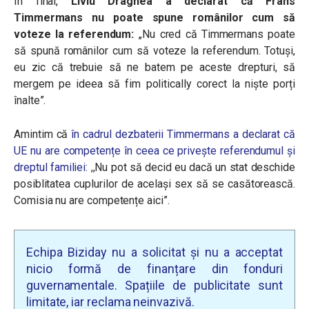
În final,
Liviu Dragnea a declarat că Frans
Timmermans nu poate spune românilor cum să
voteze la referendum:
,,Nu cred că Timmermans poate
să spună românilor cum să voteze la referendum. Totuși,
eu zic că trebuie să ne batem pe aceste drepturi, să
mergem pe ideea să fim politically corect la niște porți
înalte”.
Amintim că
în cadrul dezbaterii Timmermans a declarat că
UE nu are competențe în ceea ce privește referendumul și
dreptul familiei:
,,
Nu pot să decid eu dacă un stat deschide
posiblitatea cuplurilor de același sex să se casătorească.
Comisia nu are competențe aici”.
Echipa Biziday nu a solicitat și nu a acceptat
nicio formă de finanțare din fonduri
guvernamentale. Spațiile de publicitate sunt
limitate, iar reclama neinvazivă.