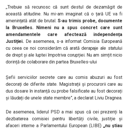
,,Trebuie să recunosc că sunt destul de dezamăgit de
această atitudine. Nu mi-am imaginat că o țară UE va fi
amenințată atât de brutal.
S-au trimis probe, documente
la Bruxelles. Nimeni nu a spus concret care sunt
amendamentele care afectează independența
Justiției.
De asemenea, s-a informat Comisia Europeană
cu ceea ce noi considerăm că arată derapaje ale statului
de drept și ale luptei împotriva corupției. Nu am simțit nicio
dorință de colaborare din partea Bruxelles-ului
Șefii serviciilor secrete care au comis abuzuri au fost
decorați de diferite state. Magistrații și procurorii care au
dus dosare în instanță cu probe falsificate au fost decorați
și lăudați de unele state membre”, a declarat Liviu Dragnea.
De asemenea, liderul PSD a mai spus că cei prezenți la
dezbaterea
comisiei pentru libertăți civile, justiție și
afaceri interne a Parlamentului European (LIBE)
,,nu știau