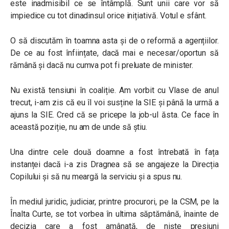
este inadmisibil ce se întâmplă.
Sunt unii care vor să
impiedice cu tot dinadinsul orice inițiativă. Votul e sfânt.
O să discutăm în toamna asta și de o reformă a agențiilor.
De ce au fost înființate, dacă mai e necesar/oportun să
rămână și dacă nu cumva pot fi preluate de minister.
Nu există tensiuni în coaliție.
Am vorbit cu Vlase de anul
trecut, i-am zis că eu îl voi susține la SIE și până la urmă a
ajuns la SIE. Cred că se pricepe la job-ul ăsta. Ce face în
această poziție, nu am de unde să știu.
Una dintre cele două doamne a fost întrebată în fața
instanței dacă i-a zis Dragnea să se angajeze la Direcția
Copilului și să nu meargă la serviciu și a spus nu.
În mediul juridic, judiciar, printre procurori, pe la CSM, pe la
Înalta Curte, se tot vorbea în ultima săptămână, înainte de
decizia care a fost amânată, de niște presiuni