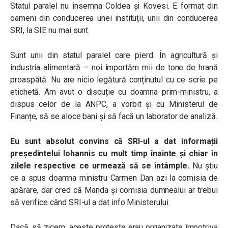
Statul paralel nu însemna Coldea și Kovesi. E format din
oameni din conducerea unei instituții, unii din conducerea
SRI, la SIE nu mai sunt.
Sunt unii din statul paralel care pierd. În agricultură și
industria alimentară – noi importăm mii de tone de hrană
proaspătă. Nu are nicio legătură conținutul cu ce scrie pe
etichetă. Am avut o discuție cu doamna prim-ministru, a
dispus celor de la ANPC, a vorbit și cu Ministerul de
Finanțe, să se aloce bani și să facă un laborator de analiză.
Eu sunt absolut convins că SRI-ul a dat informații
președintelui Iohannis cu mult timp înainte și chiar în
zilele respective ce urmează să se întâmple.
Nu știu
ce a spus doamna ministru Carmen Dan azi la comisia de
apărare, dar cred că Manda și comisia dumnealui ar trebui
să verifice când SRI-ul a dat info Ministerului.
Dacă, să zicem, aceste proteste erau organizate împotriva