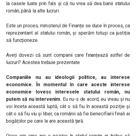
la casele luate prin fals și că nu vrea să dea banii statului
român, până la alte lucruri.
Este un proces, ministerul de Finanțe se duce în proces, ca
reprezentant al statului român, și sperăm totuși ca justiția
să funcționeze.
Aveți dovezi că sunt companii care finanțează astfel de
lucruri? Acestea trebuie prezentate.
Companiile nu au ideologii politice, au interese
economice. În momentul în care aceste interese
economice lovesc interesele statului român, nu
putem să nu intervenim.
Eu nu-s de acord, eu vreau și nu
voi înceta această luptă, cât o să fiu în această poziție și
cât o să fiu viu și liber, ca românii să fie benecifiarii finali ai
bogățiilor pe care le are această țară.
Orice om care are o poziție în statul român ar trebui să