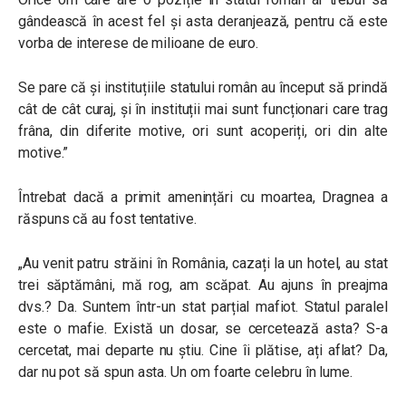
gândească în acest fel și asta deranjează, pentru că este
vorba de interese de milioane de euro.
Se pare că și instituțiile statului român au început să prindă
cât de cât curaj, și în instituții mai sunt funcționari care trag
frâna, din diferite motive, ori sunt acoperiți, ori din alte
motive.”
Întrebat dacă a primit amenințări cu moartea, Dragnea a
răspuns că au fost tentative.
„Au venit patru străini în România, cazați la un hotel, au stat
trei săptămâni, mă rog, am scăpat. Au ajuns în preajma
dvs.? Da. Suntem într-un stat parțial mafiot. Statul paralel
este o mafie. Există un dosar, se cercetează asta? S-a
cercetat, mai departe nu știu. Cine îi plătise, ați aflat? Da,
dar nu pot să spun asta. Un om foarte celebru în lume.