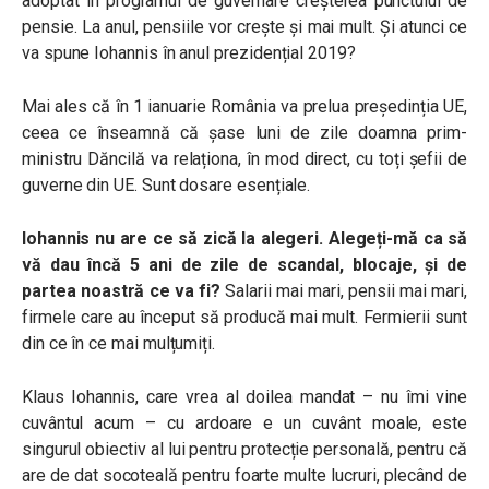
adoptat în programul de guvernare creșterea punctului de
pensie. La anul, pensiile vor crește și mai mult. Și atunci ce
va spune Iohannis în anul prezidențial 2019?
Mai ales că în 1 ianuarie România va prelua președinția UE,
ceea ce înseamnă că șase luni de zile doamna prim-
ministru Dăncilă va relaționa, în mod direct, cu toți șefii de
guverne din UE. Sunt dosare esențiale.
Iohannis nu are ce să zică la alegeri. Alegeți-mă ca să
vă dau încă 5 ani de zile de scandal, blocaje, și de
partea noastră ce va fi?
Salarii mai mari, pensii mai mari,
firmele care au început să producă mai mult. Fermierii sunt
din ce în ce mai mulțumiți.
Klaus Iohannis, care vrea al doilea mandat – nu îmi vine
cuvântul acum – cu ardoare e un cuvânt moale, este
singurul obiectiv al lui pentru protecție personală, pentru că
are de dat socoteală pentru foarte multe lucruri, plecând de