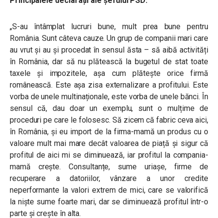
Principalele declarații ale șefului PSD:
„S-au întâmplat lucruri bune, mult prea bune pentru
România. Sunt câteva cauze. Un grup de companii mari care
au vrut și au și procedat în sensul ăsta – să aibă activități
în România, dar să nu plătească la bugetul de stat toate
taxele și impozitele, așa cum plătește orice firmă
românească. Este așa zisa externalizare a profitului. Este
vorba de unele multinaționale, este vorba de unele bănci. În
sensul că, dau doar un exemplu, sunt o mulțime de
proceduri pe care le folosesc. Să zicem că fabric ceva aici,
în România, și eu import de la firma-mamă un produs cu o
valoare mult mai mare decât valoarea de piață și sigur că
profitul de aici mi se diminuează, iar profitul la compania-
mamă crește. Consultanțe, sume uriașe, firme de
recuperare a datoriilor, vânzare a unor credite
neperformante la valori extrem de mici, care se valorifică
la niște sume foarte mari, dar se diminuează profitul într-o
parte și crește în alta.