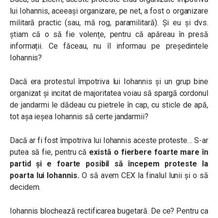
lui Iohannis, aceeași organizare, pe net, a fost o organizare
militară practic (sau, mă rog, paramilitară). Și eu și dvs.
știam că o să fie volențe, pentru că apăreau în presă
informații. Ce făceau, nu îl informau pe președintele
Iohannis?
Dacă era protestul împotriva lui Iohannis și un grup bine
organizat și incitat de majoritatea voiau să spargă cordonul
de jandarmi le dădeau cu pietrele în cap, cu sticle de apă,
tot așa ieșea Iohannis să certe jandarmii?
Dacă ar fi fost împotriva lui Iohannis aceste proteste… S-ar
putea să fie, pentru că
există o fierbere foarte mare în
partid și e foarte posibil să începem proteste la
poarta lui Iohannis.
O să avem CEX la finalul lunii și o să
decidem.
Iohannis blochează rectificarea bugetară. De ce? Pentru ca