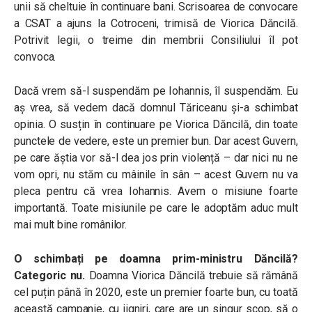
unii să cheltuie în continuare bani. Scrisoarea de convocare
a CSAT a ajuns la Cotroceni, trimisă de Viorica Dăncilă.
Potrivit legii, o treime din membrii Consiliului îl pot
convoca.
Dacă vrem să-l suspendăm pe Iohannis, îl suspendăm. Eu
aș vrea, să vedem dacă domnul Tăriceanu și-a schimbat
opinia. O susțin în continuare pe Viorica Dăncilă, din toate
punctele de vedere, este un premier bun. Dar acest Guvern,
pe care ăștia vor să-l dea jos prin violență – dar nici nu ne
vom opri, nu stăm cu mâinile în sân – acest Guvern nu va
pleca pentru că vrea Iohannis. Avem o misiune foarte
importantă. Toate misiunile pe care le adoptăm aduc mult
mai mult bine românilor.
O schimbați pe doamna prim-ministru Dăncilă?
Categoric nu.
Doamna Viorica Dăncilă trebuie să rămână
cel puțin până în 2020, este un premier foarte bun, cu toată
această campanie, cu jigniri, care are un singur scop, să o