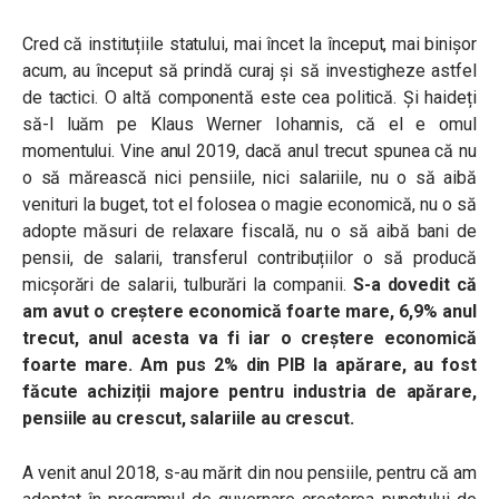
Cred că instituțiile statului, mai încet la început, mai binișor
acum, au început să prindă curaj și să investigheze astfel
de tactici. O altă componentă este cea politică. Și haideți
să-l luăm pe Klaus Werner Iohannis, că el e omul
momentului. Vine anul 2019, dacă anul trecut spunea că nu
o să mărească nici pensiile, nici salariile, nu o să aibă
venituri la buget, tot el folosea o magie economică, nu o să
adopte măsuri de relaxare fiscală, nu o să aibă bani de
pensii, de salarii, transferul contribuțiilor o să producă
micșorări de salarii, tulburări la companii.
S-a dovedit că
am avut o creștere economică foarte mare, 6,9% anul
trecut, anul acesta va fi iar o creștere economică
foarte mare. Am pus 2% din PIB la apărare, au fost
făcute achiziții majore pentru industria de apărare,
pensiile au crescut, salariile au crescut.
A venit anul 2018, s-au mărit din nou pensiile, pentru că am