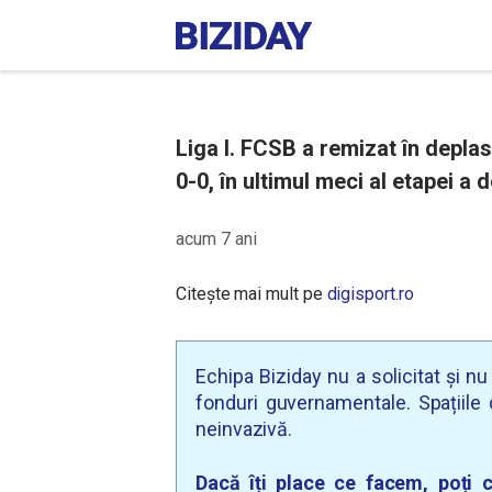
Liga I. FCSB a remizat în depl
0-0, în ultimul meci al etapei a 
acum 7 ani
Citește mai mult pe
digisport.ro
Echipa Biziday nu a solicitat și n
fonduri guvernamentale. Spațiile d
neinvazivă.
Dacă îți place ce facem, poți c