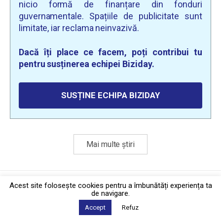
nicio formă de finanțare din fonduri
guvernamentale. Spațiile de publicitate sunt
limitate, iar reclama neinvazivă.
Dacă îți place ce facem, poți contribui tu
pentru susținerea echipei Biziday.
SUSȚINE ECHIPA BIZIDAY
Mai multe știri
Politica de confidențialitate
·
Contact
Acest site foloseşte cookies pentru a îmbunătăți experiența ta
2026 © Biziday
de navigare.
Accept
Refuz