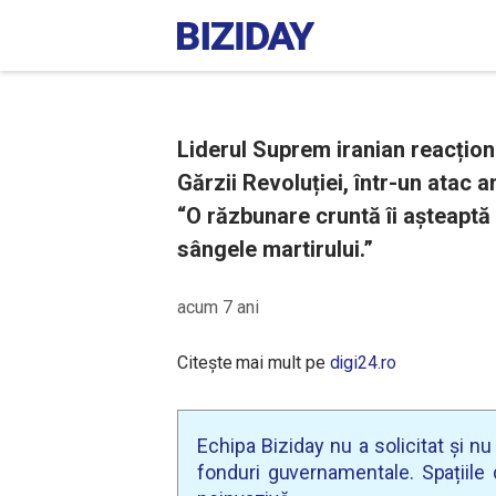
Liderul Suprem iranian reacțion
Gărzii Revoluției, într-un atac
“O răzbunare cruntă îi așteaptă 
sângele martirului.”
acum 7 ani
Citește mai mult pe
digi24.ro
Echipa Biziday nu a solicitat și n
fonduri guvernamentale. Spațiile d