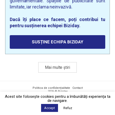
guvernamentale. Spațiile de publicitate sunt
limitate, iar reclama neinvazivă.
Dacă îți place ce facem, poți contribui tu
pentru susținerea echipei Biziday.
SUSȚINE ECHIPA BIZIDAY
Mai multe știri
Politica de confidențialitate
·
Contact
2026 © Biziday
Acest site foloseşte cookies pentru a îmbunătăți experiența ta
de navigare.
Accept
Refuz