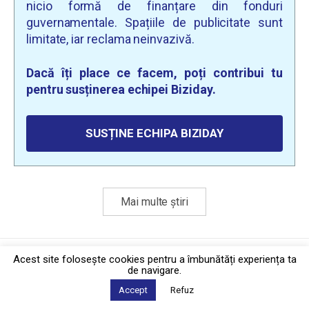
nicio formă de finanțare din fonduri
guvernamentale. Spațiile de publicitate sunt
limitate, iar reclama neinvazivă.
Dacă îți place ce facem, poți contribui tu
pentru susținerea echipei Biziday.
SUSȚINE ECHIPA BIZIDAY
Mai multe știri
Politica de confidențialitate
·
Contact
Acest site foloseşte cookies pentru a îmbunătăți experiența ta
2026 © Biziday
de navigare.
Accept
Refuz