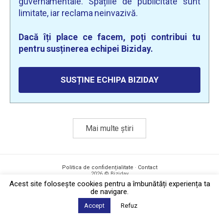
guvernamentale. Spațiile de publicitate sunt
limitate, iar reclama neinvazivă.
Dacă îți place ce facem, poți contribui tu
pentru susținerea echipei Biziday.
SUSȚINE ECHIPA BIZIDAY
Mai multe știri
Politica de confidențialitate
·
Contact
2026 © Biziday
Acest site foloseşte cookies pentru a îmbunătăți experiența ta
de navigare.
Accept
Refuz