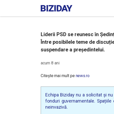
Liderii PSD se reunesc în Şedin
Între posibilele teme de discuți
suspendare a preşedintelui.
acum 8 ani
Citește mai mult pe
news.ro
Echipa Biziday nu a solicitat și n
fonduri guvernamentale. Spațiile d
neinvazivă.