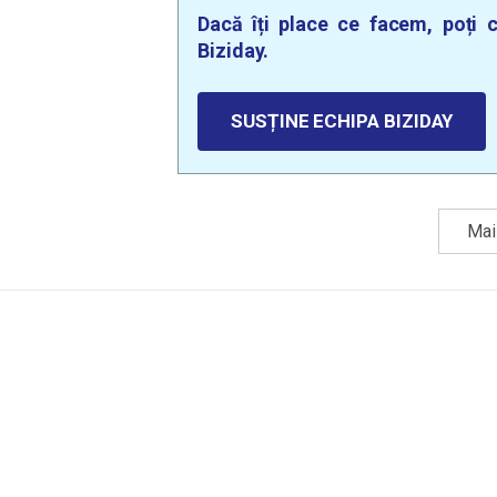
Dacă îți place ce facem, poți c
Biziday.
SUSȚINE ECHIPA BIZIDAY
Mai 