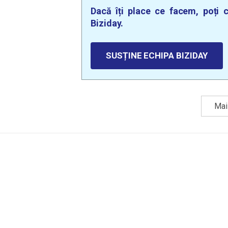
Dacă îți place ce facem, poți c
Biziday.
SUSȚINE ECHIPA BIZIDAY
Mai 