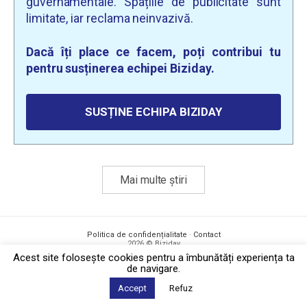
guvernamentale. Spațiile de publicitate sunt
limitate, iar reclama neinvazivă.
Dacă îți place ce facem, poți contribui tu
pentru susținerea echipei Biziday.
SUSȚINE ECHIPA BIZIDAY
Mai multe știri
Politica de confidențialitate
·
Contact
2026 © Biziday
Acest site foloseşte cookies pentru a îmbunătăți experiența ta
de navigare.
Accept
Refuz