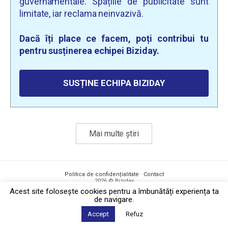
guvernamentale. Spațiile de publicitate sunt
limitate, iar reclama neinvazivă.
Dacă îți place ce facem, poți contribui tu
pentru susținerea echipei Biziday.
SUSȚINE ECHIPA BIZIDAY
Mai multe știri
Politica de confidențialitate
·
Contact
2026 © Biziday
Acest site foloseşte cookies pentru a îmbunătăți experiența ta
de navigare.
Accept
Refuz