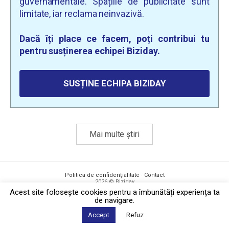
guvernamentale. Spațiile de publicitate sunt
limitate, iar reclama neinvazivă.
Dacă îți place ce facem, poți contribui tu
pentru susținerea echipei Biziday.
SUSȚINE ECHIPA BIZIDAY
Mai multe știri
Politica de confidențialitate
·
Contact
2026 © Biziday
Acest site foloseşte cookies pentru a îmbunătăți experiența ta
de navigare.
Accept
Refuz