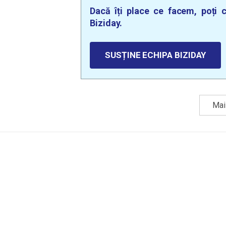
Dacă îți place ce facem, poți c
Biziday.
SUSȚINE ECHIPA BIZIDAY
Mai 