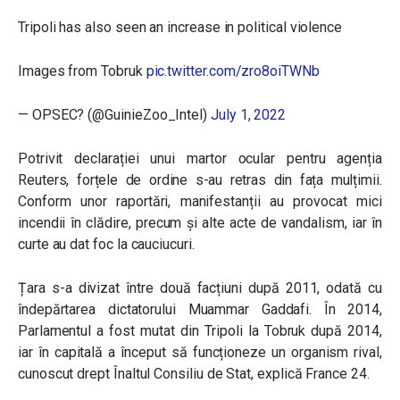
Tripoli has also seen an increase in political violence
Images from Tobruk
pic.twitter.com/zro8oiTWNb
— OPSEC? (@GuinieZoo_Intel)
July 1, 2022
Potrivit declarației unui martor ocular pentru agenția
Reuters, forțele de ordine s-au retras din fața mulțimii.
Conform unor raportări, manifestanții au
provocat mici
incendii în clădire, precum și alte acte de vandalism, iar în
curte au dat foc la cauciucuri.
Țara s-a divizat între două facțiuni după 2011, odată cu
îndepărtarea dictatorului Muammar Gaddafi. În 2014,
Parlamentul a fost mutat din Tripoli la Tobruk după 2014,
iar în capitală a început să funcționeze un organism rival,
cunoscut drept Înaltul Consiliu de Stat, explică France 24.