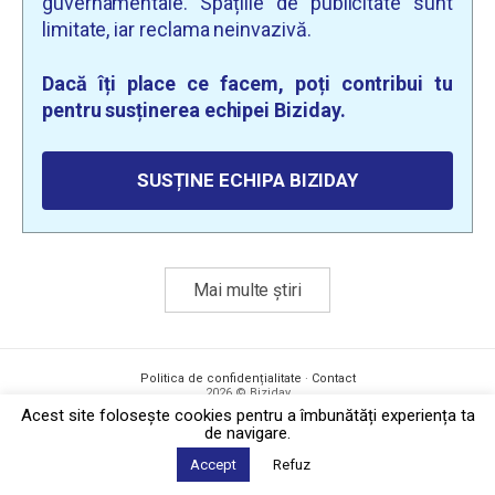
guvernamentale. Spațiile de publicitate sunt
limitate, iar reclama neinvazivă.
Dacă îți place ce facem, poți contribui tu
pentru susținerea echipei Biziday.
SUSȚINE ECHIPA BIZIDAY
Mai multe știri
Politica de confidențialitate
·
Contact
2026 © Biziday
Acest site foloseşte cookies pentru a îmbunătăți experiența ta
de navigare.
Accept
Refuz