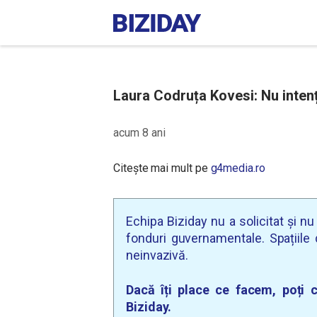
Laura Codruța Kovesi: Nu inten
acum 8 ani
Citește mai mult pe
g4media.ro
Echipa Biziday nu a solicitat și n
fonduri guvernamentale. Spațiile d
neinvazivă.
Dacă îți place ce facem, poți c
Biziday.