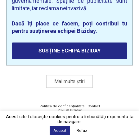
guvernamentale. Spațiile de publicitate sunt
limitate, iar reclama neinvazivă.
Dacă îți place ce facem, poți contribui tu
pentru susținerea echipei Biziday.
SUSȚINE ECHIPA BIZIDAY
Mai multe știri
Politica de confidențialitate
·
Contact
2026 © Biziday
Acest site foloseşte cookies pentru a îmbunătăți experiența ta
de navigare.
Accept
Refuz