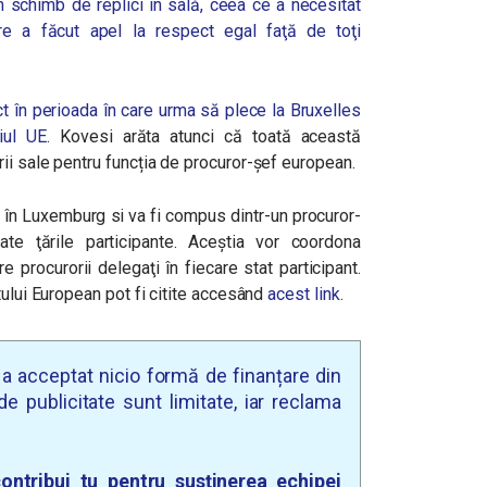
n schimb de replici în sală, ceea ce a necesitat
are a făcut apel la respect egal faţă de toţi
t în perioada în care urma să plece la Bruxelles
iul UE
. Kovesi arăta atunci că toată această
ii sale pentru funcția de procuror-șef european.
 în Luxemburg si va fi compus dintr-un procuror-
te ţările participante. Aceştia vor coordona
e procurorii delegaţi în fiecare stat participant.
tului European pot fi citite accesând
acest link
.
u a acceptat nicio formă de finanțare din
e publicitate sunt limitate, iar reclama
ontribui tu pentru susținerea echipei