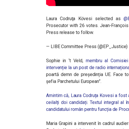
Laura Codruţa Kövesi selected as
@E
Prosecutor with 26 votes. Jean-François
Press release to follow.
— LIBE Committee Press (@EP_Justice)
Sophie in ‘t Veld,
membru al Comisiei
intervenție la un post de radio internațion
poartă demn de președinția UE. Face tot
șefia Parchetului European”.
Amintim că, Laura Codruța Kovesi a fost a
ceilalți doi candidați. Textul integral al
candidatului român pentru funcția de Procur
Maria Grapini a intervenit în cadrul audie