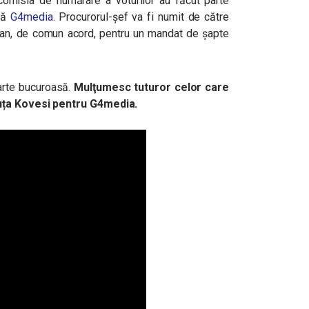
 comisia de numărare a voturilor au făcut parte
ză
G4media
. Procurorul-şef va fi numit de către
ean, de comun acord, pentru un mandat de șapte
oarte bucuroasă.
Mulţumesc tuturor celor care
uța Kovesi pentru G4media.