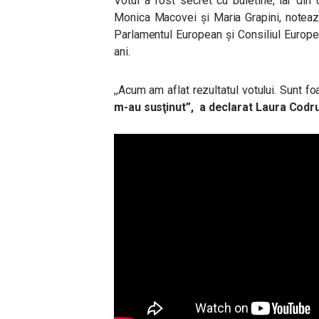
Votul a fost secret cu buletine, iar din
Monica Macovei și Maria Grapini, notea
Parlamentul European şi Consiliul Europ
ani.
,,Acum am aflat rezultatul votului. Sunt f
m-au susţinut”, a declarat Laura Codr