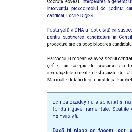
Codruța Kovesi.
Interpelarea a generat u
intervenţia preşedintelui de şedinţă c
candidaţii, scrie Digi24.
Fosta șefă a DNA a fost citată ca suspec
pentru susținerea candidaturii în Consil
procedura are ca scop blocarea candidatur
Parchetul European va avea sediul central
şef şi un colegiu de procurori din toa
investigaţiile curente desfăşurate de cătr
Mai multe detalii despre instituția Parche
Echipa Biziday nu a solicitat și n
fonduri guvernamentale. Spațiile d
neinvazivă.
Dacă îți place ce facem, poți c