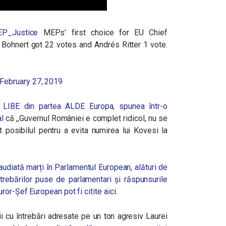
P_Justice
MEPs’ first choice for EU Chief
 Bohnert got 22 votes and Andrés Ritter 1 vote.
February 27, 2019
 LIBE din partea ALDE Europa, spunea într-o
al
că ,,Guvernul României e complet ridicol, nu se
 posibilul pentru a evita numirea lui Kovesi la
udiată marți în Parlamentul European, alături de
 întrebărilor puse de parlamentari și răspunsurile
or-Șef European pot fi citite aici.
rii cu întrebări adresate pe un ton agresiv Laurei