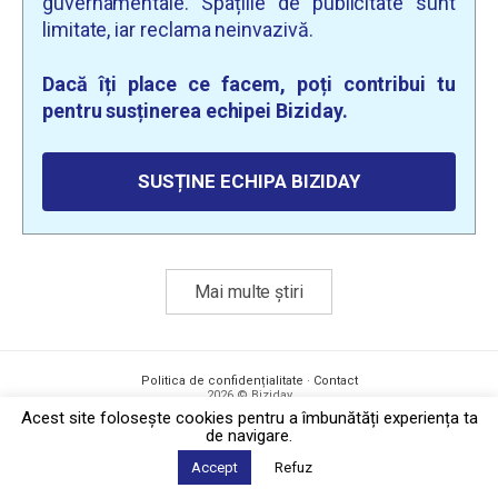
guvernamentale. Spațiile de publicitate sunt
limitate, iar reclama neinvazivă.
Dacă îți place ce facem, poți contribui tu
pentru susținerea echipei Biziday.
SUSȚINE ECHIPA BIZIDAY
Mai multe știri
Politica de confidențialitate
·
Contact
2026 © Biziday
Acest site foloseşte cookies pentru a îmbunătăți experiența ta
de navigare.
Accept
Refuz