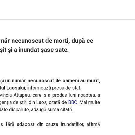
număr necunoscut de morți, după ce
șit și a inundat șase sate.
 și un număr necunoscut de oameni au murit,
tul Laosului
, informează presa de stat.
ovincia Attapeu, care s-a produs luni noaptea, a
enția de știri din Laos, citată de
BBC
. Mai multe
ate dispărute, adaugă sursa citată.
fără adăpost din cauza inundațiilor, afirmă