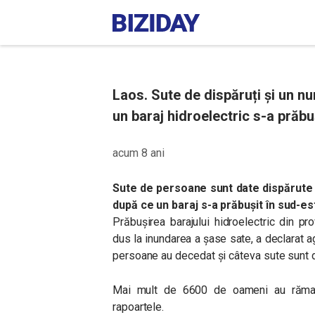
Laos. Sute de dispăruți și un 
un baraj hidroelectric s-a prăbu
acum 8 ani
Sute de persoane sunt date dispărute
după ce un baraj s-a prăbușit în sud-es
Prăbușirea barajului hidroelectric din pr
dus la inundarea a șase sate, a declarat ag
persoane au decedat și câteva sute sunt d
Mai mult de 6600 de oameni au rămas 
rapoartele.