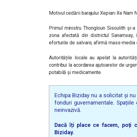
Motivul cedării barajului Xepian-Xe Nam N
Primul ministru Thongloun Sisoulith și-a 
zona afectată din districtul Sanamxay, î
eforturile de salvare, afirmă mass-media 
Autoritățile locale au apelat la autorit
contribui la acordarea ajutoarelor de urge
potabilă și medicamente.
Echipa Biziday nu a solicitat și n
fonduri guvernamentale. Spațiile d
neinvazivă.
Dacă îți place ce facem, poți c
Biziday.