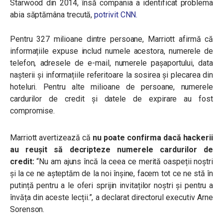
Starwood din 2014, însă compania a identificat problema
abia săptămâna trecută,
potrivit CNN.
Pentru 327 milioane dintre persoane, Marriott afirmă că
informațiile expuse includ numele acestora, numerele de
telefon, adresele de e-mail, numerele pașaportului, data
nașterii și informațiile referitoare la sosirea și plecarea din
hoteluri. Pentru alte milioane de persoane, numerele
cardurilor de credit și datele de expirare au fost
compromise.
Marriott avertizează că
nu poate confirma dacă hackerii
au reușit să decripteze numerele cardurilor de
credit:
“Nu am ajuns încă la ceea ce merită oaspeții noștri
și la ce ne așteptăm de la noi înșine, facem tot ce ne stă în
putință pentru a le oferi sprijin invitaților noștri și pentru a
învăța din aceste lecții.”, a declarat directorul executiv Arne
Sorenson.