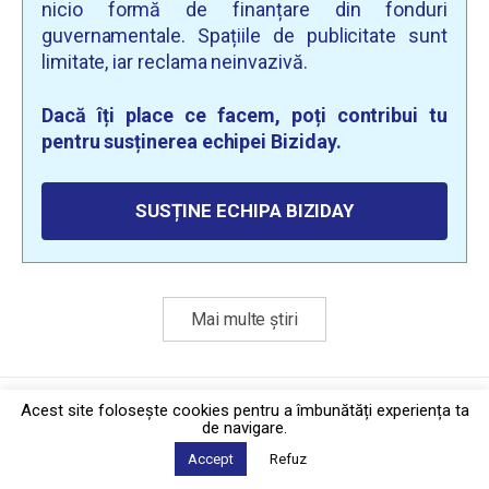
nicio formă de finanțare din fonduri
guvernamentale. Spațiile de publicitate sunt
limitate, iar reclama neinvazivă.
Dacă îți place ce facem, poți contribui tu
pentru susținerea echipei Biziday.
SUSȚINE ECHIPA BIZIDAY
Mai multe știri
Politica de confidențialitate
·
Contact
Acest site foloseşte cookies pentru a îmbunătăți experiența ta
2026 © Biziday
de navigare.
Accept
Refuz